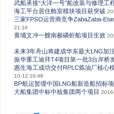
武船承接“大洋一号”船改装与修理工
海工平台居住舱室模块项目获突破
20
三家FPSO运营商竞争ZabaZaba-Et
21:16
黄埔文冲一艘南极磷虾船项目生效
20
未来3年舟山将建成华东最大LNG加
振华重工迪拜T4项目第一批3台岸桥
惠生海工成功交付RPLC炼油厂核心
10-12 16:48
BP航运暂缓中国LNG船新造船招标
大船集团中标中核集团两个项目
2016