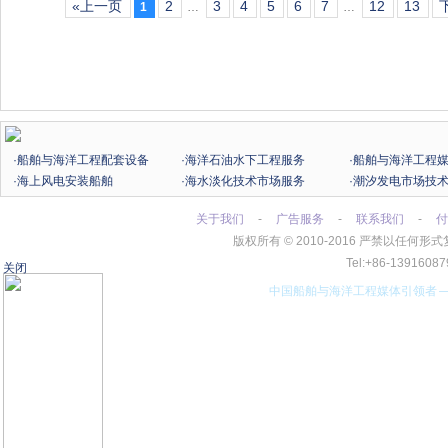
«上一页
2
3
4
5
6
7
12
13
1
…
…
·船舶与海洋工程配套设备
·海洋石油水下工程服务
·船舶与海洋工程
·海上风电安装船舶
·海水淡化技术市场服务
·潮汐发电市场技
关于我们
-
广告服务
-
联系我们
-
付
版权所有
©
2010-2016 严禁以任
Tel:+86-13916
关闭
中国船舶与海洋工程媒体引领者