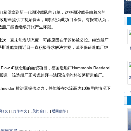
一家，他们希望拿到新一代潮汐船队的订单，这些潮汐船是由着名的
而，英国政府虽提供了初始资金，却拒绝为此项目承保。有报道认为，
造船厂能否继续开张产生怀疑。
次一直未能表明态度，可能原因在于苏格兰公投。继造船厂
茨茅斯造船集团近日一直积极寻求解决方案，试图保证造船厂继
w 4”概念船的融资项目，德国造船厂Hammonia Reederei
忘录。据报道，该造船厂正考虑迪拜与法国沿岸的朴茨茅斯造船厂。
hneider 推进器提供动力，并能够在水流高达10海里的情况下
诉好友
] [
打印本文
] [
关闭窗口
] [
返回顶部
]