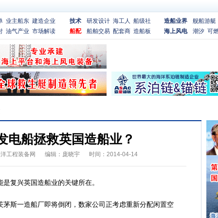
单
业主船东
建造企业
技术
研发设计
海工人
船级社
造船业界
舰船游艇
付
油气产业
市场解读
船配
船舶交易
配套商
造船板
海上风电
潮汐
可
文
发电船拯救英国造船业？
海洋工程装备网
编辑：庞晓宇
时间：2014-04-14
是复兴英国造船业的关键所在。
茅斯一造船厂即将倒闭，数家公司正考虑重新分配闲置空