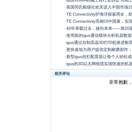
·
德国VDMA机械工程行业协会 亮相
·
英国劳氏船级社欢庆进入中国市场15
·
TE Connectivity护海洋探索周
·
TE Connectivity亮相OI中国
·
40年承载过去，驶向未来——第20
·
使用新的igus通信模块分析机器数据
·
igus通过自制高温3D打印机推进耐
·
更快速地为用户提供定制耐磨部件：i
·
新型igus丝杠配置器让每个人轻松
·
igus的3D以太网电缆实现快速的机
相关评论