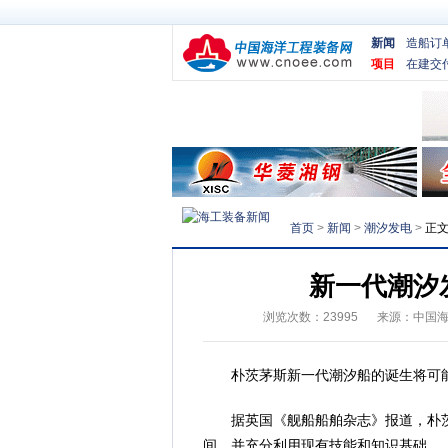
新闻
造船订
项目
在建交
首页
>
新闻
>
潮汐发电
>
正
新一代潮汐
浏览次数：
23995
来源：
中国
朴茨茅斯新一代潮汐船的诞生将可能
据英国《舰船船舶杂志》报道，朴茨
间，并充分利用现有技能和知识基础。