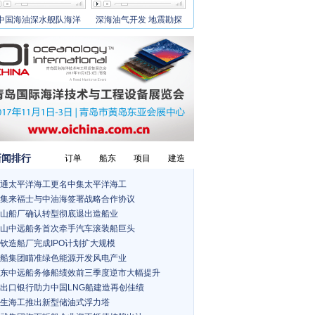
中国海油深水舰队海洋
深海油气开发 地震勘探
新闻排行
订单
船东
项目
建造
通太平洋海工更名中集太平洋海工
集来福士与中油海签署战略合作协议
山船厂确认转型彻底退出造船业
山中远船务首次牵手汽车滚装船巨头
钦造船厂完成IPO计划扩大规模
船集团瞄准绿色能源开发风电产业
东中远船务修船绩效前三季度逆市大幅提升
出口银行助力中国LNG船建造再创佳绩
生海工推出新型储油式浮力塔