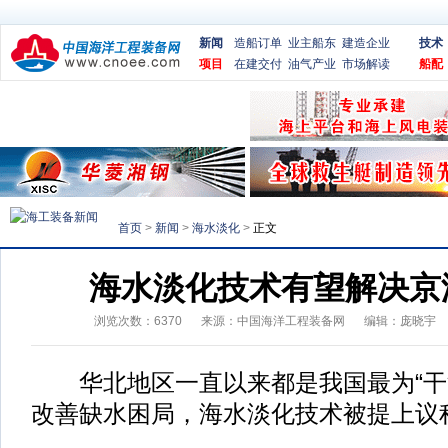
新闻
造船订单
业主船东
建造企业
技术
项目
在建交付
油气产业
市场解读
船配
首页
>
新闻
>
海水淡化
>
正文
海水淡化技术有望解决京
浏览次数：
6370
来源：
中国海洋工程装备网
编辑：庞晓宇
华北地区一直以来都是我国最为“干
改善缺水困局，海水淡化技术被提上议