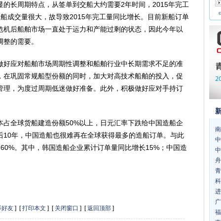
长周期特点，从签单到交船大约需要2年时间，2015年完工
年新船成交量很大，故导致2015年完工量同比增长。目前新船订单
危机后船舶市场一直处于运力和产能过剩的状态，因此今年以
调整的需要。
好应对船舶市场周期性调整和船舶行业中长期需求不足的准
，在巩固常规船型份额的同时，加大对高技术船舶的投入，促
管理，为度过周期低迷做好准备。此外，积极做好应对手持订
全球货船建造份额50%以上，日元汇率下跌给中国造船企
南
后10年，中国造船也很难再在全球获得最多的造船订单。与此
中
60%。其中，韩国造船企业累计订单量同比增长15%；中国造
中
舟
青
科
进
广
诉好友
] [
打印本文
] [
关闭窗口
] [
返回顶部
]
福