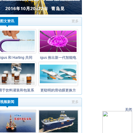
图文资讯
更多
igus 和 Harting 共同
igus 推出新一代智能电
用于饮料灌装和包装系
更聪明的滑动膜更换方
视频新闻
更多
关闭