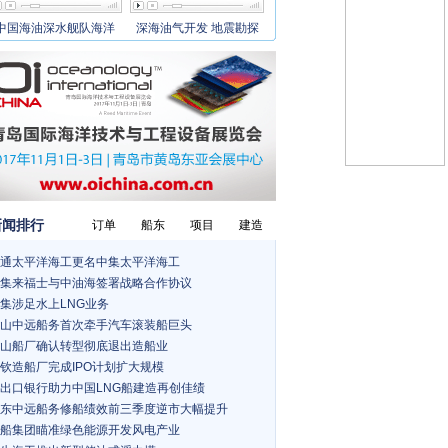
中国海油深水舰队海洋
深海油气开发 地震勘探
新闻排行
订单
船东
项目
建造
通太平洋海工更名中集太平洋海工
集来福士与中油海签署战略合作协议
集涉足水上LNG业务
山中远船务首次牵手汽车滚装船巨头
山船厂确认转型彻底退出造船业
钦造船厂完成IPO计划扩大规模
出口银行助力中国LNG船建造再创佳绩
东中远船务修船绩效前三季度逆市大幅提升
船集团瞄准绿色能源开发风电产业