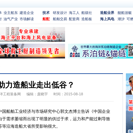
单
业主船东
建造企业
技术
研发设计
海工人
船级社
造船业界
舰船游艇
付
油气产业
市场解读
船配
船舶交易
配套商
造船板
海上风电
潮汐
可
文
助力造船业走出低谷？
洋工程装备网
编辑：庞晓宇
时间：2015-08-18
国船舶工业经济与市场研究中心郭文杰博士告诉《中国企业
由于需求萎缩而出现了明显的供过于求，运力和产能过剩导致
苏等沿海造船大省所受影响很大。