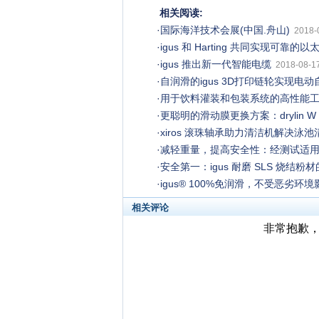
相关阅读:
·
国际海洋技术会展(中国.舟山)
2018-
·
igus 和 Harting 共同实现可靠的
·
igus 推出新一代智能电缆
2018-08-17
·
自润滑的igus 3D打印链轮实现电
·
用于饮料灌装和包装系统的高性能
·
更聪明的滑动膜更换方案：drylin 
·
xiros 滚珠轴承助力清洁机解决泳
·
减轻重量，提高安全性：经测试适用于
·
安全第一：igus 耐磨 SLS 烧
·
igus® 100%免润滑，不受恶劣环
相关评论