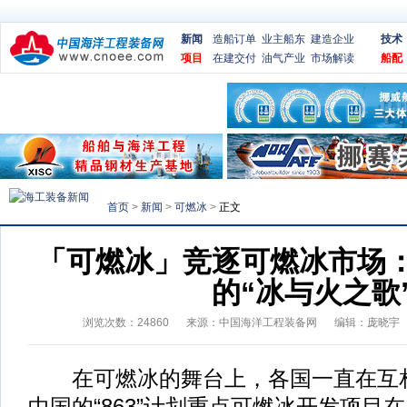
新闻
造船订单
业主船东
建造企业
技术
项目
在建交付
油气产业
市场解读
船配
首页
>
新闻
>
可燃冰
>
正文
「可燃冰」竞逐可燃冰市场：
的“冰与火之歌
浏览次数：
24860
来源：
中国海洋工程装备网
编辑：庞晓宇
在可燃冰的舞台上，各国一直在互相
中国的“863”计划重点可燃冰开发项目