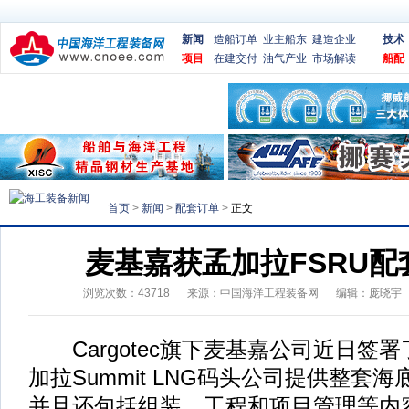
新闻
造船订单
业主船东
建造企业
技术
项目
在建交付
油气产业
市场解读
船配
首页
>
新闻
>
配套订单
>
正文
麦基嘉获孟加拉FSRU
浏览次数：
43718
来源：
中国海洋工程装备网
编辑：庞晓宇
Cargotec旗下麦基嘉公司近日签
加拉Summit LNG码头公司提供整套
并且还包括组装、工程和项目管理等内