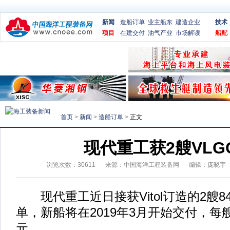
新闻
造船订单
业主船东
建造企业
技术
项目
在建交付
油气产业
市场解读
船配
首页
>
新闻
>
造船订单
>
正文
现代重工获2艘VLG
浏览次数：
30611
来源：
中国海洋工程装备网
编辑：庞晓宇
现代重工近日接获Vitol订造的2艘84
单，新船将在2019年3月开始交付，每艘
元。