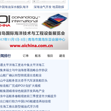
中国海油深水舰队海洋
深海油气开发 地震勘探
新闻排行
订单
船东
项目
建造
通太平洋海工更名中集太平洋海工
集来福士与中油海签署战略合作协议
山船厂确认转型彻底退出造船业
山中远船务首次牵手汽车滚装船巨头
钦造船厂完成IPO计划扩大规模
船集团瞄准绿色能源开发风电产业
东中远船务修船绩效前三季度逆市大幅提升
出口银行助力中国LNG船建造再创佳绩
生海工推出新型储油式浮力塔