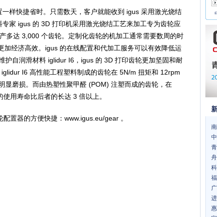
一样快捷省时。只需数天，客户就能收到 igus 采用激光烧结
专家 igus 的 3D 打印机采用激光烧结工艺来加工专为齿轮应
每天可生产多达 3,000 个齿轮。定制化齿轮的机加工通常需要数周的时
产更加经济高效。igus 的在线配置和代加工服务可以有效降低运
滑材料 iglidur I6，igus 的 3D 打印齿轮更加坚固和耐
lidur I6 高性能工程塑料制成的齿轮在 5N/m 扭矩和 12rpm
明显磨损。而由热塑性聚甲醛 (POM) 注塑而成的齿轮，在
者的使用寿命比后者的长达 3 倍以上。
方便快捷：www.igus.eu/gear 。
南
中
青
舟
科
福
广
进
惠