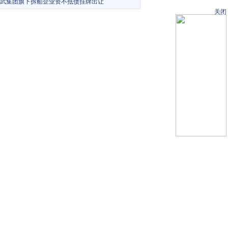
武集团旗下拆船企业资不抵债挂牌出让
关闭