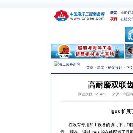
新闻
造船订
项目
在建交
首页
>
新闻
>
研发设计
>
正
高耐磨双联
浏览次数：
21422
来源：
中国
igus 扩
在没有专用加工设备的协助下，制造
意。 现在，通过 igus 的在线配置