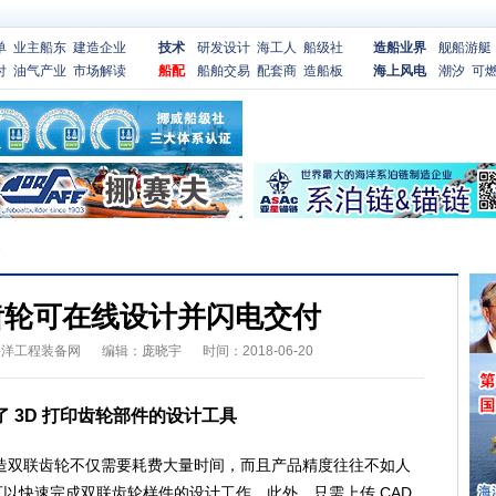
单
业主船东
建造企业
技术
研发设计
海工人
船级社
造船业界
舰船游艇
付
油气产业
市场解读
船配
船舶交易
配套商
造船板
海上风电
潮汐
可
文
齿轮可在线设计并闪电交付
海洋工程装备网
编辑：庞晓宇
时间：2018-06-20
展了 3D 打印齿轮部件的设计工具
双联齿轮不仅需要耗费大量时间，而且产品精度往往不如人
工具可以快速完成双联齿轮样件的设计工作。此外，只需上传 CAD