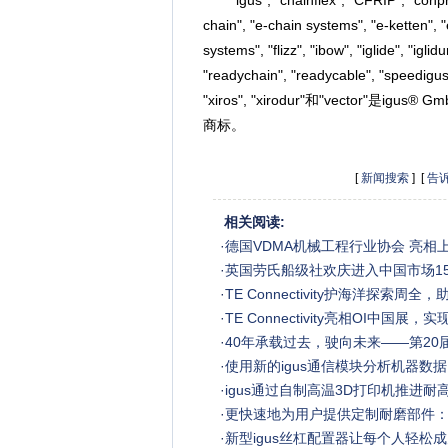
"igus", "chainflex", "CFRIP", "conprote
chain", "e-chain systems", "e-ketten", 
systems", "flizz", "ibow", "iglide", "iglid
"readychain", "readycable", "speedigus", 
"xiros", "xirodur"和"vecto
商标。
[
新闻搜索
] [
告
相关阅读:
·
德国VDMA机械工程行业协会 亮相
·
英国劳氏船级社欢庆进入中国市场15
·
TE Connectivity护海洋探索周
·
TE Connectivity亮相OI中国
·
40年承载过去，驶向未来——第20
·
使用新的igus通信模块分析机器数据
·
igus通过自制高温3D打印机推进耐
·
更快速地为用户提供定制耐磨部件：i
·
新型igus丝杠配置器让每个人轻松