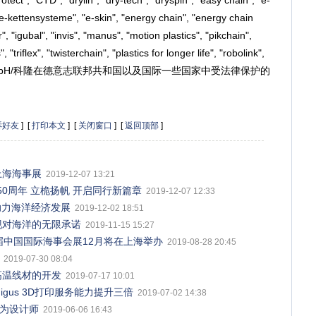
ct", "CTD", "drylin", "dry-tech", "dryspin", "easy chain", "e-
"e-kettensysteme", "e-skin", "energy chain", "energy chain
ur", "igubal", "invis", "manus", "motion plastics", "pikchain",
"triflex", "twisterchain", "plastics for lo
nger life", "robol
ink",
r"是igus® GmbH/科隆在德意志联邦共和国以及国际一些国家中受法律保护的
诉好友
] [
打印本文
] [
关闭窗口
] [
返回顶部
]
上海海事展
2019-12-07 13:21
0周年 立桅扬帆 开启同行新篇章
2019-12-07 12:33
全，助力海洋经济发展
2019-12-02 18:51
展，实现对海洋的无限承诺
2019-11-15 15:27
届中国国际海事会展12月将在上海举办
2019-08-28 20:45
2019-07-30 08:04
高温线材的开发
2019-07-17 10:01
gus 3D打印服务能力提升三倍
2019-07-02 14:38
成为设计师
2019-06-06 16:43