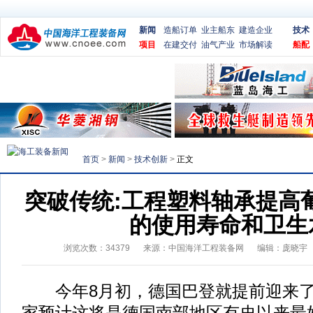
新闻
造船订单
业主船东
建造企业
技术
项目
在建交付
油气产业
市场解读
船配
首页
>
新闻
>
技术创新
>
正文
突破传统:工程塑料轴承提高
的使用寿命和卫生
浏览次数：
34379
来源：
中国海洋工程装备网
编辑：庞晓宇
今年8月初，德国巴登就提前迎来了
家预计这将是德国南部地区有史以来最