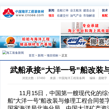
新闻
造船订单
业主船东
建造企业
技术
项目
在建交付
油气产业
市场解读
船配
首页
>
新闻
>
项目招标
>
正文
武船承接“大洋一号”船改装
浏览次数：
37460
来源：
中国海洋工程装备网
编辑：庞晓宇
11月15日，中国第一艘现代化的综
船“大洋一号”船改装与修理工程合同签
国家海洋局北海分局、中国大洋矿产资