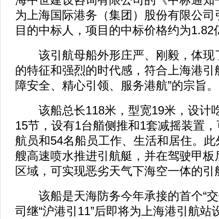
为上海国际港务（集团）股份有限公司
目的中标人，项目的中标价格约为1.82
该引航母船外形庄严、刚毅，体现了
的特征和强烈的时代感，符合上海港引
障安全、精心引领、服务港航”的宗旨。
该船总长118米，型宽19米，设计吃
15节，设有1台艏侧推和1套减摇装置，
航员和54名船员工作、生活和居住。此
艘高速喷水推进引航艇，并在驾驶甲板
区域，可实现恶劣天气下海空一体的引
该船是天海防务今年承接的首个“交
司继“沪港引11”后即将为上海港引航