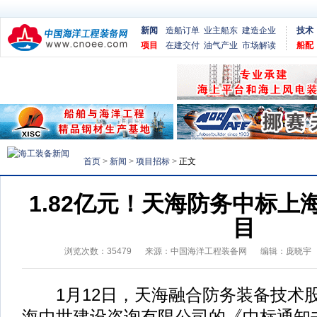
新闻
造船订单
业主船东
建造企业
技术
项目
在建交付
油气产业
市场解读
船配
首页
>
新闻
>
项目招标
>
正文
1.82亿元！天海防务中标上
目
浏览次数：
35479
来源：
中国海洋工程装备网
编辑：庞晓宇
1月12日，天海融合防务装备技术
海中世建设咨询有限公司的《中标通知