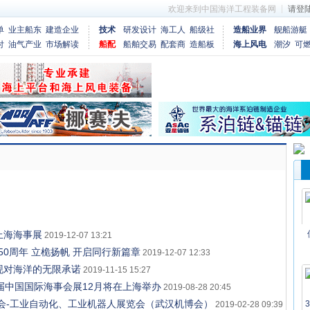
欢迎来到中国海洋工程装备网
请
登
单
业主船东
建造企业
技术
研发设计
海工人
船级社
造船业界
舰船游艇
付
油气产业
市场解读
船配
船舶交易
配套商
造船板
海上风电
潮汐
可
上海海事展
2019-12-07 13:21
0周年 立桅扬帆 开启同行新篇章
2019-12-07 12:33
展，实现对海洋的无限承诺
2019-11-15 15:27
届中国国际海事会展12月将在上海举办
2019-08-28 20:45
览会-工业自动化、工业机器人展览会（武汉机博会）
2019-02-28 09:39