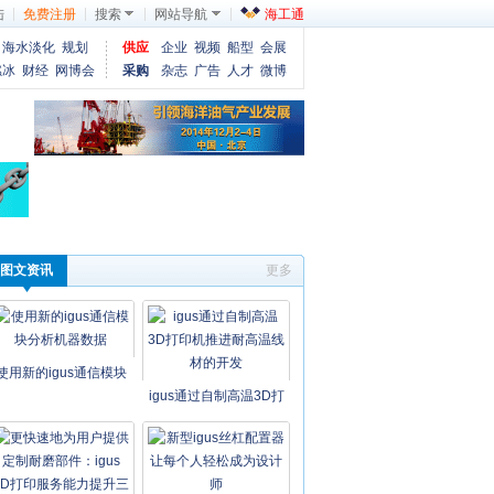
陆
免费注册
搜索
网站导航
海工通
海水淡化
规划
供应
企业
视频
船型
会展
燃冰
财经
网博会
采购
杂志
广告
人才
微博
图文资讯
更多
使用新的igus通信模块
igus通过自制高温3D打