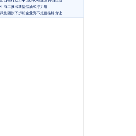
出口银行助力中国LNG船建造再创佳绩
生海工推出新型储油式浮力塔
武集团旗下拆船企业资不抵债挂牌出让